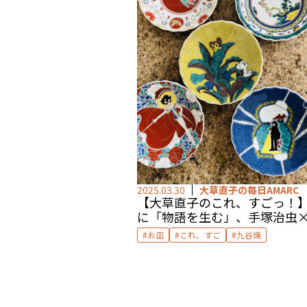
2025.03.30
大草直子の毎日AMARC
【大草直子のこれ、すごっ！
に「物語を生む」、手塚治虫
焼の銘々皿
お皿
これ、すご
九谷焼