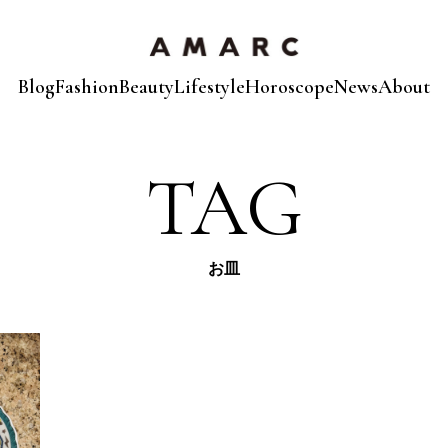
Blog
Fashion
Beauty
Lifestyle
Horoscope
News
About
TAG
お皿