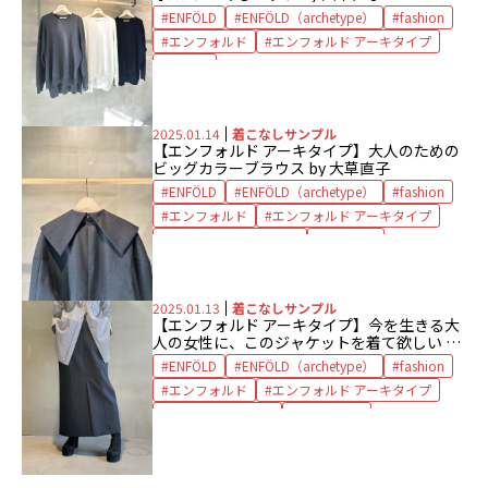
ENFÖLD
ENFÖLD（archetype）
fashion
エンフォルド
エンフォルド アーキタイプ
ニット
2025.01.14
着こなしサンプル
【エンフォルド アーキタイプ】大人のための
ビッグカラーブラウス by 大草直子
ENFÖLD
ENFÖLD（archetype）
fashion
エンフォルド
エンフォルド アーキタイプ
ビッグカラーブラウス
ブラウス
2025.01.13
着こなしサンプル
【エンフォルド アーキタイプ】今を生きる大
人の女性に、このジャケットを着て欲しい by
大草直子
ENFÖLD
ENFÖLD（archetype）
fashion
エンフォルド
エンフォルド アーキタイプ
オフィススタイル
ジャケット
セットアップ
ビジネスシーン