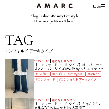
Login
Blog
Fashion
Beauty
Lifestyle
Horoscope
News
About
TAG
エンフォルド アーキタイプ
2025.01.16
着こなしサンプル
【エンフォルド アーキタイプ】オーバーサイ
ズ×オーバーサイズが気分 by クリエイティブ
ディレクター植田みずきさん
ENFÖLD
ENFÖLD（archetype）
fashion
エンフォルド
エンフォルド アーキタイプ
オーバーサイズ
ジャケット
シャツ
植田みずき
2025.01.15
着こなしサンプル
【エンフォルド アーキタイプ】ちゃんと“フ
ォルム”があるニット by 大草直子