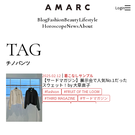
Login
Blog
Fashion
Beauty
Lifestyle
Horoscope
News
About
TAG
チノパンツ
2025.02.12
着こなしサンプル
【サードマガジン】展示会で人気No.1だった
スウェット！by 大草直子
fashion
FRUIT OF THE LOOM
THIRD MAGAZINE
サードマガジン
タンクトップ
チノパンツ
フルーツオブザルーム
ロゴスウェット