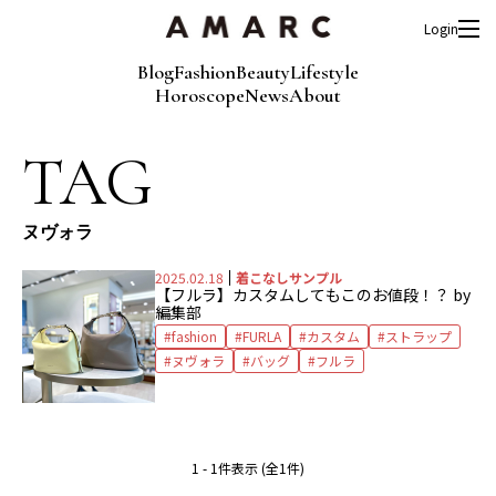
Login
Blog
Fashion
Beauty
Lifestyle
Horoscope
News
About
TAG
ヌヴォラ
2025.02.18
着こなしサンプル
【フルラ】カスタムしてもこのお値段！？ by
編集部
fashion
FURLA
カスタム
ストラップ
ヌヴォラ
バッグ
フルラ
1 - 1件表示 (全1件)