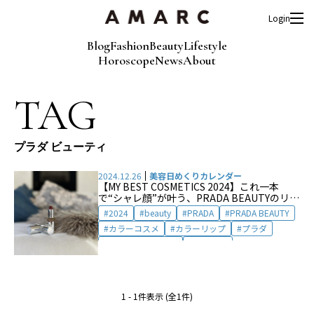
Login
Blog
Fashion
Beauty
Lifestyle
Horoscope
News
About
TAG
プラダ ビューティ
2024.12.26
美容日めくりカレンダー
【MY BEST COSMETICS 2024】これ一本
で“シャレ顔”が叶う、PRADA BEAUTYのリッ
プカラー by 下河辺さやこ
2024
beauty
PRADA
PRADA BEAUTY
カラーコスメ
カラーリップ
プラダ
プラダ ビューティ
ベスコス
ベスコス2024
メイクアップ
リップカラー
1 - 1件表示 (全1件)