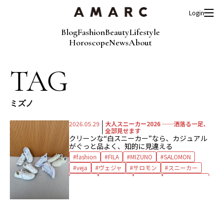
Login
Blog
Fashion
Beauty
Lifestyle
Horoscope
News
About
TAG
ミズノ
2026.05.29
大人スニーカー2026 ──洒落る一足、
全部見せます
クリーンな“白スニーカー”なら、カジュアル
がぐっと品よく、知的に見違える
fashion
FILA
MIZUNO
SALOMON
veja
ヴェジャ
サロモン
スニーカー
フィラ
ホワイト
ミズノ
白スニーカー