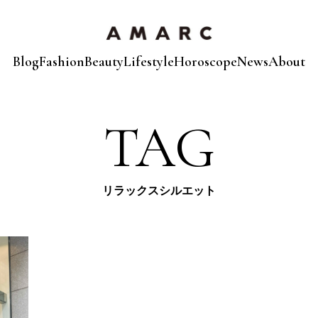
Blog
Fashion
Beauty
Lifestyle
Horoscope
News
About
TAG
リラックスシルエット