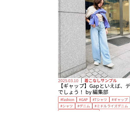
2025.03.10
着こなしサンプル
【ギャップ】Gapといえば、
でしょう！ by 編集部
fashion
GAP
Tシャツ
ギャップ
シャツ
デニム
ミドルライズデニム
リラックスシルエット