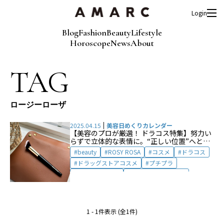
Login
Blog
Fashion
Beauty
Lifestyle
Horoscope
News
About
TAG
ロージーローザ
2025.04.15
美容日めくりカレンダー
【美容のプロが厳選！ ドラコス特集】努力い
らずで立体的な表情に。“正しい位置”へと導
いてくれる、メイクアップブラシ by 鈴木智香
beauty
ROSY ROSA
コスメ
ドラコス
ドラッグストアコスメ
プチプラ
プチプラコスメ
メイクアップコスメ
メイクアップブラシ
ロージーローザ
1 - 1件表示 (全1件)