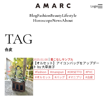
Login
Blog
Fashion
Beauty
Lifestyle
Horoscope
News
About
TAG
合皮
2025.01.08
着こなしサンプル
【オルセット】アイコンバッグをアップデー
ト by 大草直子
fashion
manipuri
ORSETTO
PVC
オルセット
バッグ
マニプリ
合皮