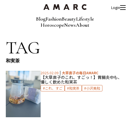
Login
Blog
Fashion
Beauty
Lifestyle
Horoscope
News
About
TAG
和実茶
2025.02.09
大草直子の毎日AMARC
【大草直子のこれ、すごっ！】胃腸炎中も、
優しく飲めた和実茶
これ、すご
和実茶
小沢美和