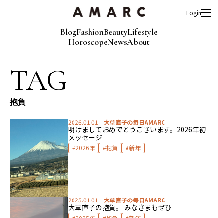
Login
Blog
Fashion
Beauty
Lifestyle
Horoscope
News
About
TAG
抱負
2026.01.01
大草直子の毎日AMARC
明けましておめでとうございます。
2026年初
メッセージ
2026年
抱負
新年
2025.01.01
大草直子の毎日AMARC
大草直子の抱負。 みなさまもぜひ
2025年
抱負
新年