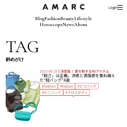
Login
Blog
Fashion
Beauty
Lifestyle
Horoscope
News
About
TAG
斜めがけ
2025.06.29
決定版！ 夏を制する65アイテム
「軽さ」は正義。
涼感と洒落感を兼ね備え
た”軽バッグ”4選
fashion
feature
エコバッグ
かごバッグ
クロスボディ
ショルダーバッグ
バッグ
夏を制する65アイテム
斜めがけ
軽バッグ