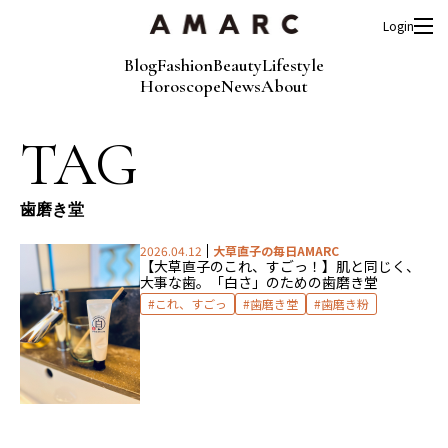
Login
Blog
Fashion
Beauty
Lifestyle
Horoscope
News
About
TAG
歯磨き堂
2026.04.12
大草直子の毎日AMARC
【大草直子のこれ、すごっ！】
肌と同じく、
大事な歯。
「白さ」のための歯磨き堂
これ、すごっ
歯磨き堂
歯磨き粉