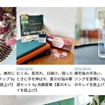
2026.08.06
2026.08.04
、絶対に
むくみ、肌荒れ、日焼け――。困った
帰宅後の手洗い、
ップ by
ときに手を伸ばす、夏のお悩み撃
ジングを習慣に b
底上げ】
退セット by 佐藤愛美【夏のキレ
のキレイを底上げ
イを底上げ】