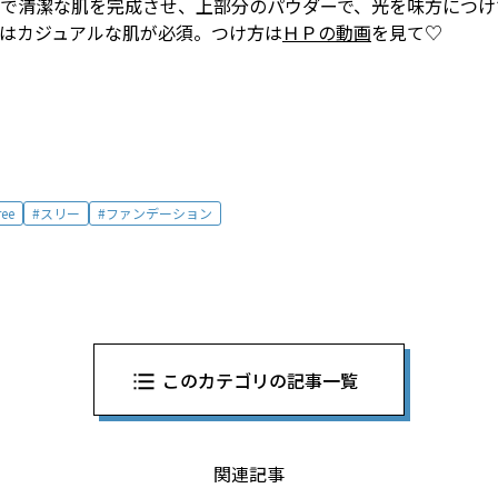
かで清潔な肌を完成させ、上部分のパウダーで、光を味方につ
はカジュアルな肌が必須。つけ方は
ＨＰの動画
を見て♡
ree
スリー
ファンデーション
このカテゴリの記事一覧
関連記事