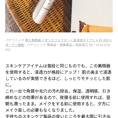
パナソニック
導入美顔器 イオンエフェクター＜高浸透タイプ＞￥45,800※
オープン価格
／パナソニック 理美容・健康商品ご相談窓口 Tel：0120-878-
697
スキンケアアイテムは普段と同じものでも、この美顔器
を使用すると、浸透力が格段にアップ！ 肌の奥まで浸透
しているのが実感できるほど、しっとりモチッとした肌
に。
これ一台で角質や毛穴の汚れ除去、保湿、透明感、引き
締めなどの効果があるので、夜寝る前に使用すれば、翌
朝も潤ったまま。メイクをする前に使用すると、夕方に
メイク直しの必要もなくなりました。
手持ちのスキンケア製品の良いところを最大限に引き出