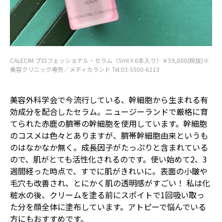
CALECIM プロフェッショナル・セラム〈5ml×6本入り〉￥59,000(税抜)※
美容クリニック専売／メディカランド Tel:03-5500-6213
美容外科学会で今流行している、幹細胞から生まれる有
効成分を配合したセラム。ニュージーランドで厳格に育
てられた赤鹿の臍帯の幹細胞を使用しています。幹細胞
のコスメは色々とありますが、臍帯幹細胞由来というも
のはなかなか無く。成長因子がたっぷりと含まれている
ので、肌がとても活性化されるのです。使い始めて2、3
週間経った時点で、すでに肌がきれいに。表面の小皺や
毛穴も改善され、とにかく肌の透明感がすごい！ 私は化
粧水の後、クリームを塗る前にスポイトで1回吸い取っ
た分を顔全体に塗布しています。アトピーで悩んでいる
方にもおすすめです。