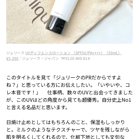
ジュリーク
UVディフェンスローション （SPF50/PA++++）〈50mL〉
¥5,390
／ジュリーク・ジャパン ➿0120-400-814
このタイトルを見て「ジュリークのPRだからですよ
ね？」と思っている方にお伝えしたい。「いやいや、コ
レ本音です！」 仕事柄、数々のUVと出会ってきました
が、このUVはどの角度から見ても超優秀。自分史上No1
と言える名品だと思います。
日焼け止めとしてはもちろんのこと、保湿もしっかり
と。ミルクのようなテクスチャーで、ツヤを残しながら
肌を明るくしてくれるので、化粧下地としても文句な