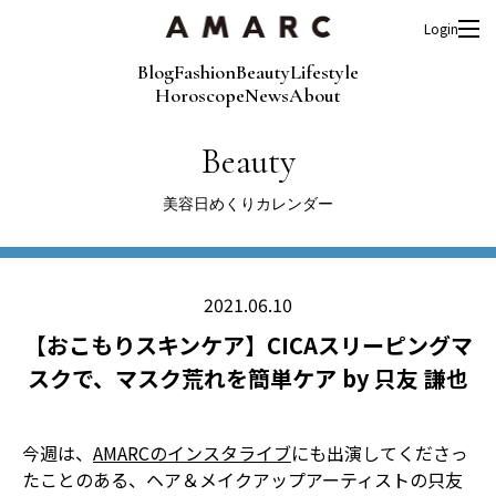
Login
Blog
Fashion
Beauty
Lifestyle
Horoscope
News
About
Beauty
美容日めくりカレンダー
2021.06.10
【おこもりスキンケア】CICAスリーピングマ
スクで、マスク荒れを簡単ケア by 只友 謙也
今週は、
AMARCのインスタライブ
にも出演してくださっ
たことのある、ヘア＆メイクアップアーティストの只友