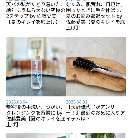
天パの私がたどり着いた、
むくみ、肌荒れ、日焼け――。
絶対にうねらせない究極の
困ったときに手を伸ばす、
2ステップ by 佐藤愛美
夏のお悩み撃退セット by
【夏のキレイを底上げ】
佐藤愛美【夏のキレイを底
上げ】
2026.08.04
2026.08.01
帰宅後の手洗い、うがい、
【天野佳代子がアンサ
クレンジングを習慣に by
ー！】最近のお気に入りア
佐藤愛美【夏のキレイを底
イテムは？
上げ】