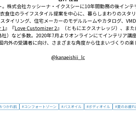
ト。株式会社カッシーナ・イクスシーに10年間勤務の後インテ
衣食住のライフスタイル提案を中心に、暮らしまわりのスタリ
スタイリング、住宅メーカーのモデルルームやカタログ、VM
 1
』『
Love Customizer 2
』（ともにエクスナレッジ）、また
島社）など多数。2020年7月よりオンラインにてインテリア講
国内外の受講者に向け、さまざまな角度から住まいづくりの楽
@kanaeishii_lc
おつかれ肌
コンフォートゾーン
バスオイル
ボディオイル
夏のお疲れ