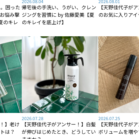
2026.08.04
2026.08.01
―。困った
帰宅後の手洗い、うがい、クレン
【天野佳代子がア
お悩み撃
ジングを習慣に by 佐藤愛美【夏
のお気に入りアイ
【夏のキレ
のキレイを底上げ】
2026.07.28
2026.07.25
！】老け
【天野佳代子がアンサー！】白髪
【天野佳代子がア
トは？
が伸びはじめたとき、どうしてい
ボリュームを増や
ますか？