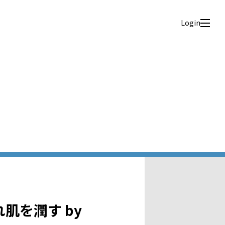
Login
肌を潤す by