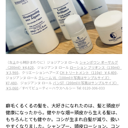
（左上から時計まわりに）ジョジアンヌ ロール
シャンポワン オーザルグ
〈200ml〉¥4,620
、ジョジアンヌ ロール
ローション ブリオンス〈130ml〉
￥3,960
、クリエーションヘアーズ
CH トリートメント〈110g〉￥4,400
、
ジョジアンヌ ロール
クレーム VL〈100ml※写真はサンプルサイズ〉
¥7,480
、ジョジアンヌ ロール
バンST〈200ml※写真はサンプルサイズ〉
￥5,060
／すべてビューティーハウスヘルシー Tel: 0120-306-033
癖毛くるくるの髪を、大好きになれたのは、髪と頭皮が
健康になったから。健やかな畑＝頭皮から生える髪は、
もちろんとても健やか。コシが生まれ白髪が減り、扱い
やすくなりました。シャンプー、頭皮ローション、コン