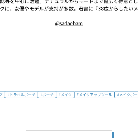
ィ誌等を中心に活躍。ナチュラルからモードまで幅広く得意とし
クに、女優やモデルが支持が多数。著書に『
38歳からしたい
@sadaebam
グ
トラベルポーチ
ポーチ
メイク
メイクアップツール
メイクポー