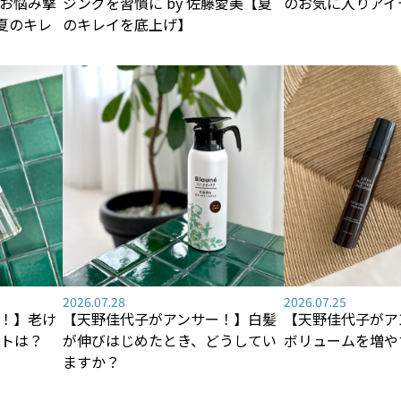
お悩み撃
ジングを習慣に by 佐藤愛美【夏
のお気に入りアイ
【夏のキレ
のキレイを底上げ】
2026.07.28
2026.07.25
！】老け
【天野佳代子がアンサー！】白髪
【天野佳代子がア
トは？
が伸びはじめたとき、どうしてい
ボリュームを増や
ますか？