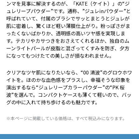
ンマを見事に解決するのが、「KATE（ケイト）」の“ジ
ュレリープパウダー”です。通称、”ジュレinパウダー”と
呼ばれていて、付属のブラシでサッとまとうとジュレが
肌に密着し、驚くほど軽い薄膜仕上がり。粉っぽさがま
ったくないばかりか、透明感の高いツヤ感を実現しま
す。テカリやカサつきをおさえてくれるほか、独自のム
ーンライトパールが皮脂と混ざってくすみを防ぎ、夕方
になってもつけたての美しさが損なわれません。
クリアなツヤ肌になりたいなら、“00 清波”のグロウホワ
イトを。ほのかな血色感をプラスし、幸福そうな印象を
演出するなら“ジュレリープカラーパウダー”の“PK 桜
波”を選んで。コンパクトケースも薄くて軽いので、バッ
グの中に入れて持ち歩けるのも魅力です。
※本ページに掲載している価格は、すべて税込みになります。