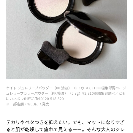
ケイト
ジュレリープパウダー（00 清波）〈8.5g〉¥2,310
※編集部調べ、
ジ
ュレリープカラーパウダー（PK 桜波）〈5.7g〉¥2,310
※編集部調べ／とも
にカネボウ化粧品 Tel:0120-518-520
※一部店舗・WEBにて発売
テカリやベタつきを抑えたい。でも、マットになりすぎ
ると肌が乾燥して疲れて見えるーー。そんな大人のジレ