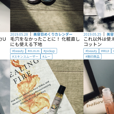
2019.05.28
美容日めくりカレンダー
2019.05.25
美容
力Ｕ
毛穴をなかったことに！ 化粧直し
これ以外は使え
にも使える下地
コットン
beauty
m.m.m
pickup
beauty
MUJI
スキンスムーザー
ムー
無印良品