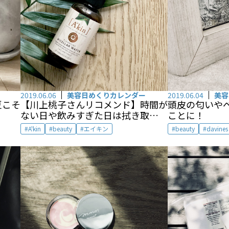
2019.06.06
美容日めくりカレンダー
2019.06.04
美容
夏こそ
【川上桃子さんリコメンド】時間が
頭皮の匂いやベ
ない日や飲みすぎた日は拭き取りク
ことに！
レジングを
A'kin
beauty
エイキン
beauty
davines