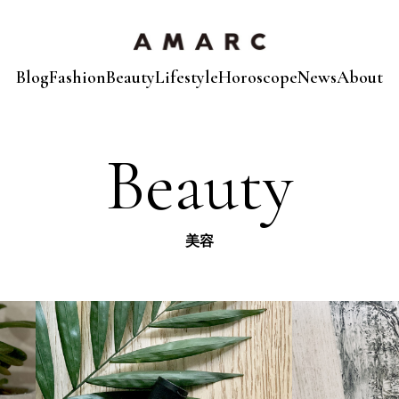
Blog
Fashion
Beauty
Lifestyle
Horoscope
News
About
Beauty
美容