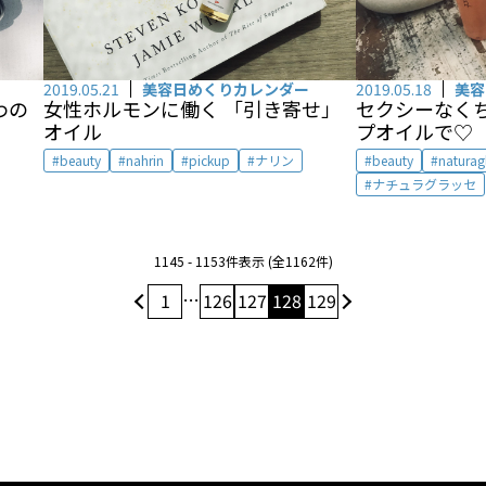
2019.05.21
美容日めくりカレンダー
2019.05.18
美容
わの
女性ホルモンに働く 「引き寄せ」
セクシーなくち
オイル
プオイルで♡
beauty
nahrin
pickup
ナリン
beauty
naturag
ナチュラグラッセ
1145 - 1153件表示 (全1162件)
…
1
126
127
128
129