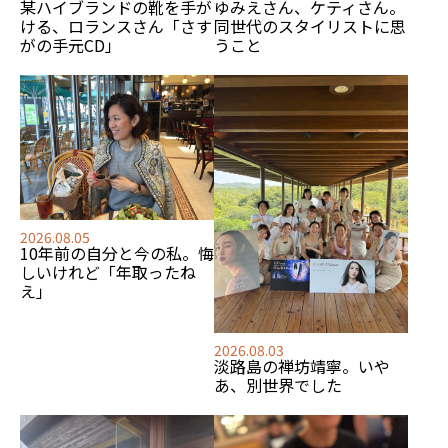
某ハイブランドの靴を手が
ゆみえさん、ケティさん。
ける、
ロランスさん「さす
同世代のスタイリストに思
がの手元CD」
うこと
2026.08.05
10年前の自分と今の私。悔
しいけれど「年取ったね
え」
2026.08.03
淡路島の禅坊靖寧。いや
あ、別世界でした