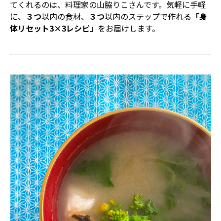
てくれるのは、料理家の山脇りこさんです。気軽に手軽
に、
３つ
以内の食材、
３つ
以内のステップで作れる
「身
体リセット3×3レシピ」
をお届けします。