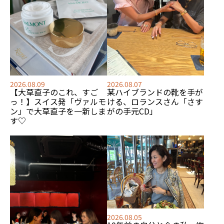
2026.08.09
2026.08.07
【大草直子のこれ、すご
某ハイブランドの靴を手が
っ！】スイス発「ヴァルモ
ける、
ロランスさん「さす
ン」で大草直子を一新しま
がの手元CD」
す♡
2026.08.05