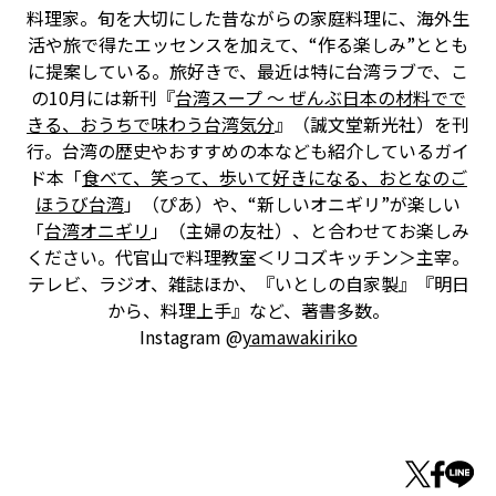
料理家。旬を大切にした昔ながらの家庭料理に、海外生
活や旅で得たエッセンスを加えて、“作る楽しみ”ととも
に提案している。旅好きで、最近は特に台湾ラブで、こ
の10月には新刊『
台湾スープ ～ ぜんぶ日本の材料でで
きる、おうちで味わう台湾気分
』（誠文堂新光社）を刊
行。台湾の歴史やおすすめの本なども紹介しているガイ
ド本「
食べて、笑って、歩いて好きになる、おとなのご
ほうび台湾
」（ぴあ）や、“新しいオニギリ”が楽しい
「
台湾オニギリ
」（主婦の友社）、と合わせてお楽しみ
ください。代官山で料理教室＜リコズキッチン＞主宰。
テレビ、ラジオ、雑誌ほか、『いとしの自家製』『明日
から、料理上手』など、著書多数。
Instagram @
yamawakiriko