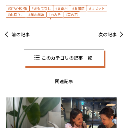
STAYHOME
おもてなし
お正月
お雑煮
リセット
山脇りこ
年末年始
白みそ
菜の花
身体リセット3×3レシピ
雑煮
前の記事
次の記事
このカテゴリの記事一覧
関連記事