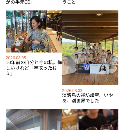
がの手元CD」
うこと
2026.08.05
10年前の自分と今の私。悔
しいけれど「年取ったね
え」
2026.08.03
淡路島の禅坊靖寧。いや
あ、別世界でした