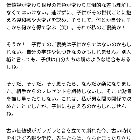
価値観が変わり世界の景色が変わり――圧倒的な差も理解し
なくてはいけない。逃げずに、子供がその世代ごとに抱
える違和感や大変さを認め、そうして、何とか自分もそ
こから何かを得て学ぶ（笑）。それが私のご褒美か！
そうか！ 子育てのご褒美は子供からではないのかもし
れない。自分の学びや気づきなのかもしれません。別人
格と言っても、子供は自分たちの鏡のような場合もある
しね。
そうだ、そうだ。そう思ったら、なんだか楽になりまし
た。相手からのプレゼントを期待しないし、そこで愛情
を推し量ったりしない――。これは、私が男女間の関係で決
めたことでしたが、子供にも言えるのかもしれません
ね。
古い価値観がガラガラと音を立てて崩れた今、古い時代
を引きずる親や学校、先生たちは、立ち止まったり立ち