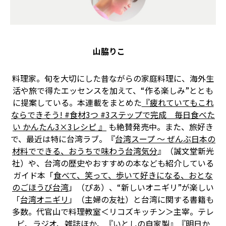
山脇りこ
料理家。旬を大切にした昔ながらの家庭料理に、海外生
活や旅で得たエッセンスを加えて、“作る楽しみ”ととも
に提案している。本連載をまとめた
『疲れていてもこれ
ならできそう! #食材3つ #3ステップで完成 毎日食べた
い かんたん3×3レシピ 』
も絶賛発売中。また、旅好き
で、最近は特に台湾ラブ。『
台湾スープ ～ ぜんぶ日本の
材料でできる、おうちで味わう台湾気分
』（誠文堂新光
社）や、台湾の歴史やおすすめの本なども紹介している
ガイド本「
食べて、笑って、歩いて好きになる、おとな
のごほうび台湾
」（ぴあ）、“新しいオニギリ”が楽しい
「
台湾オニギリ
」（主婦の友社）と台湾に関する書籍も
多数。代官山で料理教室＜リコズキッチン＞主宰。テレ
ビ、ラジオ、雑誌ほか、『いとしの自家製』『明日か