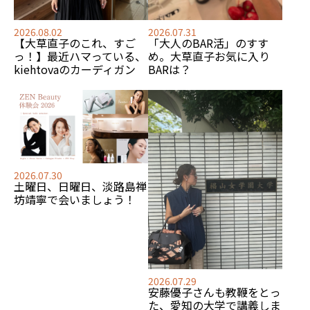
2026.08.02
2026.07.31
【大草直子のこれ、すご
「大人のBAR活」のすす
っ！】最近ハマっている、
め。大草直子お気に入り
kiehtovaのカーディガン
BARは？
2026.07.30
土曜日、日曜日、淡路島禅
坊靖寧で会いましょう！
2026.07.29
安藤優子さんも教鞭をとっ
た、愛知の大学で講義しま