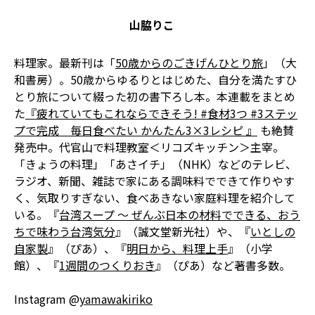
山脇りこ
料理家。最新刊は「
50歳からのごきげんひとり旅
」（大
和書房）。50歳からゆるりとはじめた、自分を満たすひ
とり旅について綴った初の書下ろし本。本連載をまとめ
た
『疲れていてもこれならできそう! #食材3つ #3ステッ
プで完成 毎日食べたい かんたん3×3レシピ 』
も絶賛
発売中。代官山で料理教室＜リコズキッチン＞主宰。
「きょうの料理」「あさイチ」（NHK）などのテレビ、
ラジオ、新聞、雑誌で家にある調味料でできて作りやす
く、気取りすぎない、食べあきない家庭料理を紹介して
いる。『
台湾スープ ～ ぜんぶ日本の材料でできる、おう
ちで味わう台湾気分
』（誠文堂新光社）や、『
いとしの
自家製
』（ぴあ）、『
明日から、料理上手
』（小学
館）、『
1週間のつくりおき
』（ぴあ）など著書多数。
Instagram @
yamawakiriko