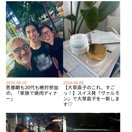
2026.08.09
2026.08.10
【大草直子のこれ、すご
思春期も20代も絶対参加
っ！】スイス発「ヴァルモ
の、「家族で焼肉ディナ
ン」で大草直子を一新しま
ー」
す♡