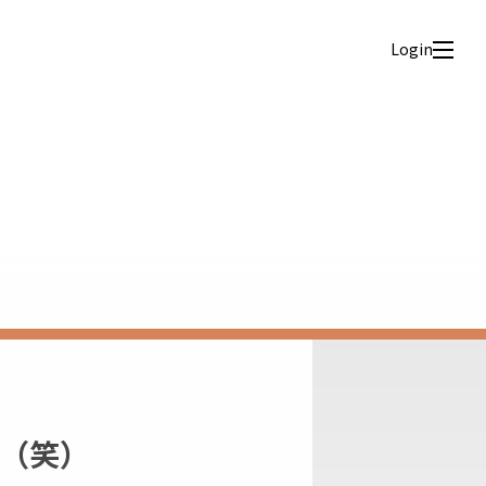
Login
（笑）