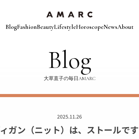
Blog
Fashion
Beauty
Lifestyle
Horoscope
News
About
Blog
大草直子の毎日AMARC
2025.11.26
ディガン（ニット）は、ストールです