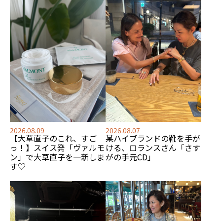
2026.08.09
2026.08.07
【大草直子のこれ、すご
某ハイブランドの靴を手が
っ！】スイス発「ヴァルモ
ける、
ロランスさん「さす
ン」で大草直子を一新しま
がの手元CD」
す♡