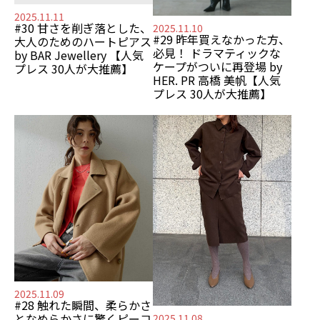
2025.11.11
#30 甘さを削ぎ落とした、
2025.11.10
#29 昨年買えなかった方、
大人のためのハートピアス
必見！ ドラマティックな
by BAR Jewellery
【⼈気
ケープがついに再登場
by
プレス 30⼈が⼤推薦】
HER. PR 高橋 美帆
【⼈気
プレス 30⼈が⼤推薦】
2025.11.09
#28 触れた瞬間、柔らかさ
となめらかさに驚くピーコ
2025.11.08