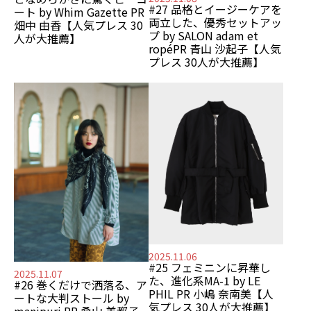
#27 品格とイージーケアを
ート
by Whim Gazette PR
両立した、優秀セットアッ
畑中 由香
【⼈気プレス 30
プ
by SALON adam et
⼈が⼤推薦】
ropé
PR 青山 沙起子
【⼈気
プレス 30⼈が⼤推薦】
2025.11.06
#25 フェミニンに昇華し
2025.11.07
た、進化系MA-1
by LE
#26 巻くだけで洒落る、ア
PHIL PR 小嶋 奈南美
【⼈
ートな大判ストール
by
気プレス 30⼈が⼤推薦】