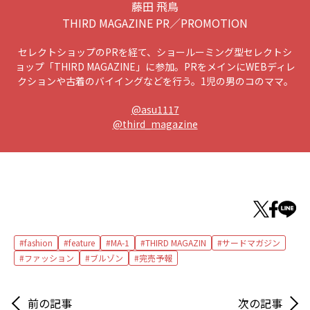
藤田 飛鳥
THIRD MAGAZINE PR／PROMOTION
セレクトショップのPRを経て、ショールーミング型セレクトシ
ョップ「THIRD MAGAZINE」に参加。PRをメインにWEBディレ
クションや古着のバイイングなどを行う。1児の男のコのママ。
@asu1117
@third_magazine
fashion
feature
MA-1
THIRD MAGAZIN
サードマガジン
ファッション
ブルゾン
完売予報
前の記事
次の記事