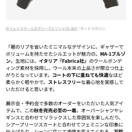
Wフェイスウールボクシーブルゾン￥59,400
／サードマガジン
「裾のリブを省いたミニマルなデザインに、ギャザーで
ボリュームを持たせたシルエットが魅力の、
MA-1ブルゾ
ン
。生地には、
イタリア『Fabrica社』
のウールボンデ
ィング素材を採用し、ウール本来の上品さが際立つ仕上
がりとなっています。
コートの下に重ねても快適
なほど
柔らかく軽やかで、
ストレスフリー
な着心地を実感して
いただけると思います。
展示会・予約会で多数のオーダーをいただいた人気アイ
テムで、この
秋冬完売必至の一着
。オーバーシャツやレ
ギンスと合わせてリラックスした雰囲気を楽しんだり、
シアープリーツスカートと合わせてフェミニンな印象に
仕上げたり。シーンに応じて表情を変えてくれる、
万能