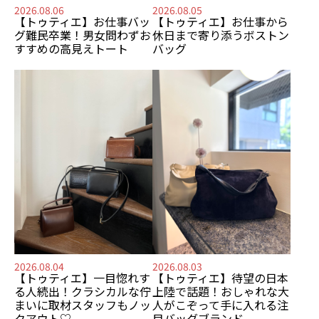
2026.08.06
2026.08.05
【トゥティエ】
お仕事バッ
【トゥティエ】
お仕事から
グ難民卒業！
男女問わずお
休日まで寄り添う
ボストン
すすめの
高見えトート
バッグ
2026.08.04
2026.08.03
【トゥティエ】
一目惚れす
【トゥティエ】
待望の日本
る人続出！
クラシカルな佇
上陸で話題！
おしゃれな大
まいに
取材スタッフもノッ
人がこぞって手に入れる
注
クアウト♡
目バッグブランド