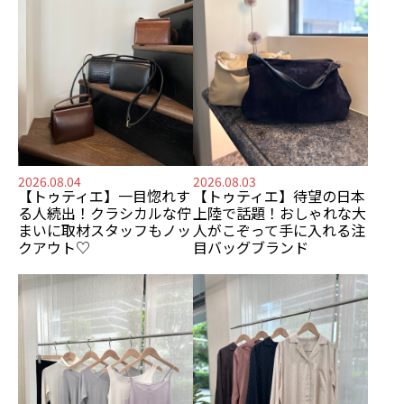
2026.08.04
2026.08.03
【トゥティエ】
一目惚れす
【トゥティエ】
待望の日本
る人続出！
クラシカルな佇
上陸で話題！
おしゃれな大
まいに
取材スタッフもノッ
人がこぞって手に入れる
注
クアウト♡
目バッグブランド