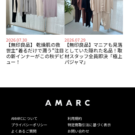
2026.07.30
2026.07.29
【無印良品】
乾燥肌の救
【無印良品】
マニアも見落
世主
“着るだけで潤う”注目
としていた隠れた名品！
取
の新インナーがこの秋デビ
材スタッフ全員即決「極上
ュー！
パジャマ」
AMARCについて
利用規約
プライバシーポリシー
特定商取引法に基づく表示
よくあるご質問
お問い合わせ