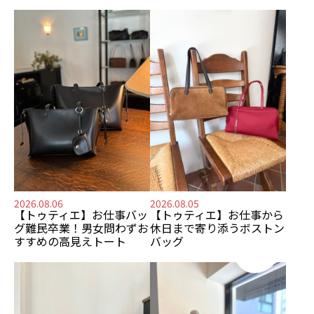
2026.08.06
2026.08.05
【トゥティエ】
お仕事バッ
【トゥティエ】
お仕事から
グ難民卒業！
男女問わずお
休日まで寄り添う
ボストン
すすめの
高見えトート
バッグ