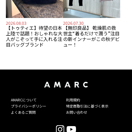
2026.08.03
2026.07.30
【トゥティエ】
待望の日本
【無印良品】
乾燥肌の救
上陸で話題！
おしゃれな大
世主
“着るだけで潤う”注目
人がこぞって手に入れる
注
の新インナーがこの秋デビ
目バッグブランド
ュー！
AMARCについて
利用規約
プライバシーポリシー
特定商取引法に基づく表示
よくあるご質問
お問い合わせ