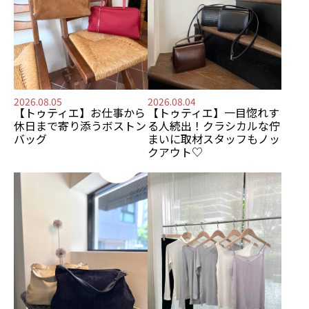
2026.08.05
2026.08.04
【トゥティエ】
お仕事から
【トゥティエ】
一目惚れす
休日まで寄り添う
ボストン
る人続出！
クラシカルな佇
バッグ
まいに
取材スタッフもノッ
クアウト♡