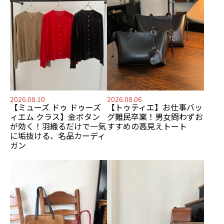
2026.08.10
2026.08.06
【ミューズ ドゥ ドゥーズ
【トゥティエ】
お仕事バッ
ィエム クラス】
金ボタン
グ難民卒業！
男女問わずお
が効く！
羽織るだけで一気
すすめの
高見えトート
に垢抜ける、名品カーディ
ガン