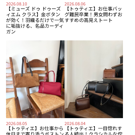
2026.08.10
2026.08.06
【ミューズ ドゥ ドゥーズ
【トゥティエ】
お仕事バッ
ィエム クラス】
金ボタン
グ難民卒業！
男女問わずお
が効く！
羽織るだけで一気
すすめの
高見えトート
に垢抜ける、名品カーディ
ガン
2026.08.05
2026.08.04
【トゥティエ】
お仕事から
【トゥティエ】
一目惚れす
休日まで寄り添う
ボストン
る人続出！
クラシカルな佇