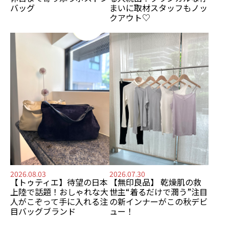
バッグ
まいに
取材スタッフもノッ
クアウト♡
2026.08.03
2026.07.30
【トゥティエ】
待望の日本
【無印良品】
乾燥肌の救
上陸で話題！
おしゃれな大
世主
“着るだけで潤う”注目
人がこぞって手に入れる
注
の新インナーがこの秋デビ
目バッグブランド
ュー！