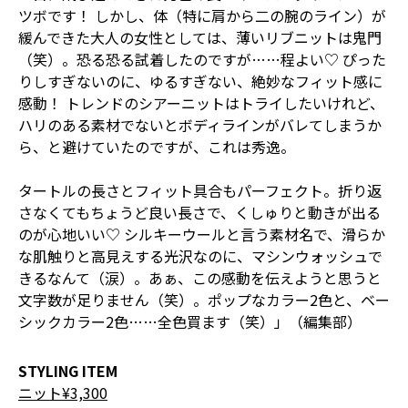
ツボです！ しかし、体（特に肩から二の腕のライン）が
緩んできた大人の女性としては、薄いリブニットは鬼門
（笑）。恐る恐る試着したのですが……程よい♡ ぴった
りしすぎないのに、ゆるすぎない、絶妙なフィット感に
感動！ トレンドのシアーニットはトライしたいけれど、
ハリのある素材でないとボディラインがバレてしまうか
ら、と避けていたのですが、これは秀逸。
タートルの長さとフィット具合もパーフェクト。折り返
さなくてもちょうど良い長さで、くしゅりと動きが出る
のが心地いい♡ シルキーウールと言う素材名で、滑らか
な肌触りと高見えする光沢なのに、マシンウォッシュで
きるなんて（涙）。あぁ、この感動を伝えようと思うと
文字数が足りません（笑）。ポップなカラー2色と、ベー
シックカラー2色……全色買ます（笑）」（編集部）
STYLING ITEM
ニット¥3,300