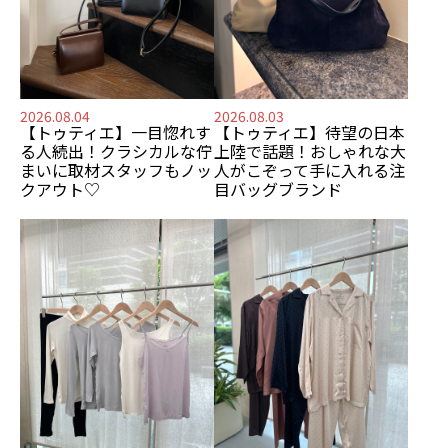
2026.08.04
2026.08.03
【トゥティエ】
一目惚れす
【トゥティエ】
待望の日本
る人続出！
クラシカルな佇
上陸で話題！
おしゃれな大
まいに
取材スタッフもノッ
人がこぞって手に入れる
注
クアウト♡
目バッグブランド