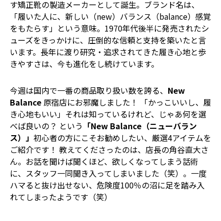
す矯正靴の製造メーカーとして誕生。ブランド名は、
「履いた人に、新しい（new）バランス（balance）感覚
をもたらす」という意味。1970年代後半に発売されたシ
ューズをきっかけに、圧倒的な信頼と支持を築いたと言
います。長年に渡り研究・追求されてきた履き心地と歩
きやすさは、今も進化をし続けています。
今週は国内で一番の商品取り扱い数を誇る、
New
Balance
原宿店にお邪魔しました！ 「かっこいいし、履
き心地もいい」それは知っているけれど、じゃあ何を選
べば良いの？ という
「New Balance（ニューバラン
ス）」
初心者の方にこそお勧めしたい、厳選4アイテムを
ご紹介です！ 教えてくださったのは、店長の角谷直大さ
ん。お話を聞けば聞くほど、欲しくなってしまう話術
に、スタッフ一同聞き入ってしまいました（笑）。一度
ハマると抜け出せない、危険度100％の沼に足を踏み入
れてしまったようです（笑）