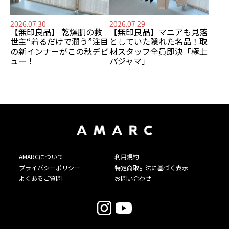
2026.07.30
2026.07.29
【無印良品】
乾燥肌の救
【無印良品】
マニアも見落
世主
“着るだけで潤う”注目
としていた隠れた名品！
取
の新インナーがこの秋デビ
材スタッフ全員即決「極上
ュー！
パジャマ」
AMARCについて
利用規約
プライバシーポリシー
特定商取引法に基づく表示
よくあるご質問
お問い合わせ