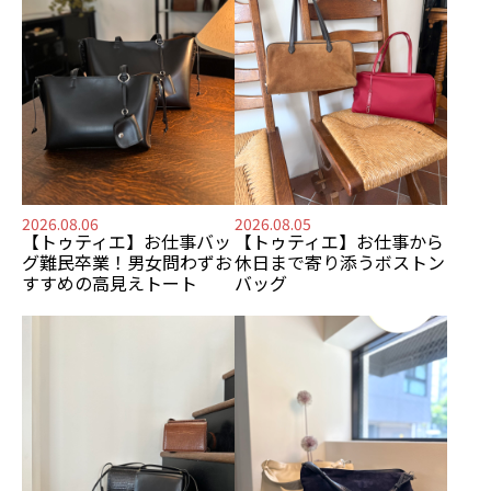
2026.08.06
2026.08.05
【トゥティエ】
お仕事バッ
【トゥティエ】
お仕事から
グ難民卒業！
男女問わずお
休日まで寄り添う
ボストン
すすめの
高見えトート
バッグ