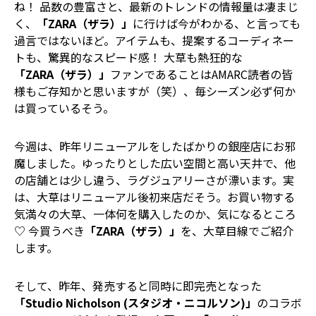
ね！ 品数の豊富さと、最新のトレンドの情報量は凄まじ
く、
「ZARA（ザラ）」
に行けば今がわかる、と言っても
過言ではないほど。アイテムも、提案するコーディネー
トも、驚異的なスピード感！ 大草も熱狂的な
「ZARA（ザラ）」
ファンであることはAMARC読者の皆
様もご存知かと思いますが（笑）、毎シーズン必ず何か
は買っているそう。
今週は、昨年リニューアルをしたばかりの銀座店にお邪
魔しました。ゆったりとした広い空間と高い天井で、他
の店舗とは少し違う、ラグジュアリーさが漂います。実
は、大草はリニューアル後初来店だそう。お買い物する
気満々の大草、一体何を購入したのか、気になるところ
♡ 今買うべき
「ZARA（ザラ）」
を、大草目線でご紹介
します。
そして、昨年、発売すると同時に即完売となった
「Studio Nicholson (スタジオ・ニコルソン)」
のコラボ