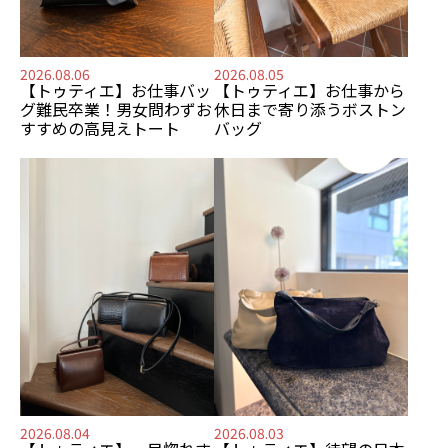
2026.08.06
2026.08.05
【トゥティエ】
お仕事バッ
【トゥティエ】
お仕事から
グ難民卒業！
男女問わずお
休日まで寄り添う
ボストン
すすめの
高見えトート
バッグ
2026.08.04
2026.08.03