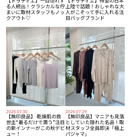
【トゥティエ】
一目惚れす
【トゥティエ】
待望の日本
る人続出！
クラシカルな佇
上陸で話題！
おしゃれな大
まいに
取材スタッフもノッ
人がこぞって手に入れる
注
クアウト♡
目バッグブランド
2026.07.30
2026.07.29
【無印良品】
乾燥肌の救
【無印良品】
マニアも見落
世主
“着るだけで潤う”注目
としていた隠れた名品！
取
の新インナーがこの秋デビ
材スタッフ全員即決「極上
ュー！
パジャマ」