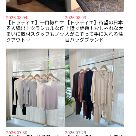
2026.08.04
2026.08.03
【トゥティエ】
一目惚れす
【トゥティエ】
待望の日本
る人続出！
クラシカルな佇
上陸で話題！
おしゃれな大
まいに
取材スタッフもノッ
人がこぞって手に入れる
注
クアウト♡
目バッグブランド
2026.07.30
2026.07.29