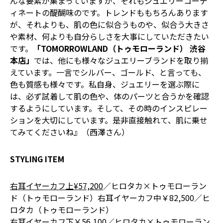
んな要素が集まっていますが、それもジュエリーコーデ
ィネートの醍醐味のです。トレンドももちろんあります
が、それよりも、肌の色に似合うものや、似合う大きさ
や素材、何よりも自分らしさを大事にしていただきたい
です。
「TOMORROWLAND（トゥモローランド） 渋谷
本店」
では、他にも様々なジュエリーブランドを取り揃
えています。一言でシルバー、ゴールド、と言っても、
色も質感も様々です。私自身、ジュエリーを選ぶ際に
は、必ず試着して肌の色や、体のパーツと合うかを確認
するようにしています。そして、その時のインスピレー
ションを大切にしています。是非直接触れて、肌に乗せ
てみてくださいね』（西澤さん）
STYLING ITEM
右耳イヤーカフ上¥57,200
／ヒロタカ×トゥモローラン
ド（トゥモローランド）右耳イヤーカフ中￥82,500／ヒ
ロタカ（トゥモローランド）
右耳イヤーカフ下￥56,100
／ヒロタカ×トゥモローラン