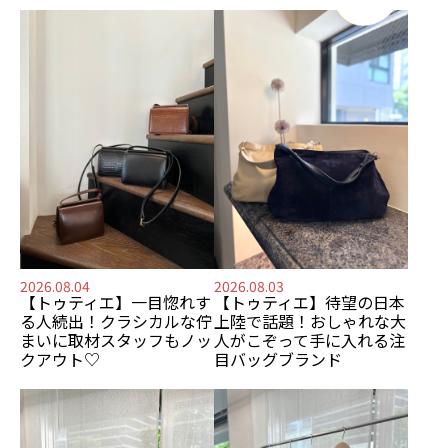
2026.08.04
2026.08.03
【トゥティエ】
一目惚れす
【トゥティエ】
待望の日本
る人続出！
クラシカルな佇
上陸で話題！
おしゃれな大
まいに
取材スタッフもノッ
人がこぞって手に入れる
注
クアウト♡
目バッグブランド