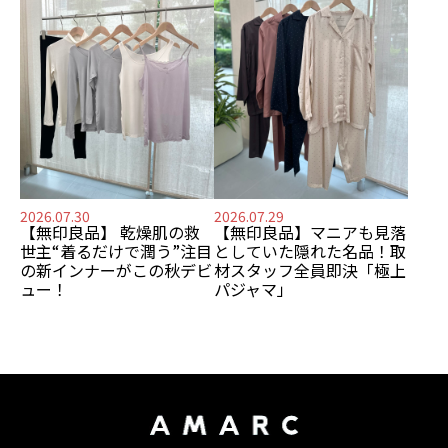
2026.07.30
2026.07.29
【無印良品】
乾燥肌の救
【無印良品】
マニアも見落
世主
“着るだけで潤う”注目
としていた隠れた名品！
取
の新インナーがこの秋デビ
材スタッフ全員即決「極上
ュー！
パジャマ」