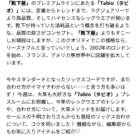
「靴下屋」
のプレミアムラインにあたる
「Tabio（タビ
オ）」
には、定番からトレンドまで、ラグジュアリーで
より高品質、そしてハイセンスなレッグウエアが揃いま
す。靴下が持っていた消耗品という概念を打ち破るよう
な、品質の良さがコンセプト。
「靴下屋」
よりもすこー
しお値段はしますが、このクオリティでこの価格なら、
リーズナブルと言っていいでしょう。2002年のロンドン
を始め、フランス、アメリカ等世界中に店舗を拡大して
います。
今やスタンダードとなったソックスコーデですが、まだ
合わせ方がイマイチわからない……と言う方も多いは
ず！ 今週は、大草も大好きな
「Tabio（タビオ）」
プレ
スルームにお邪魔し、今季のレッグウエアのトレンド
や、合わせ方について、大草メソッドをお届けします。
セールスの千明さおりさんからも普段のソックス合わせ
について、コツを伺いました！ 僭越ながら、編集部から
もお気に入りアイテムをご紹介♡