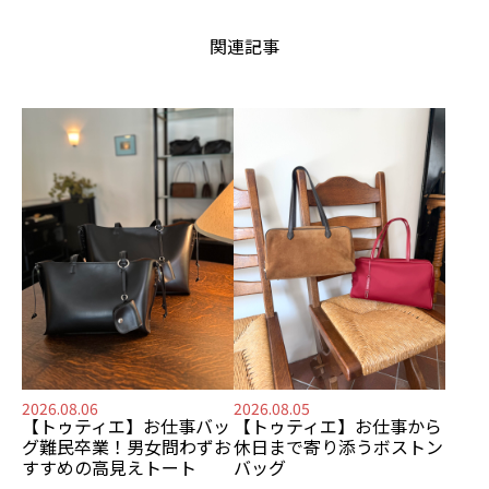
関連記事
2026.08.06
2026.08.05
【トゥティエ】
お仕事バッ
【トゥティエ】
お仕事から
グ難民卒業！
男女問わずお
休日まで寄り添う
ボストン
すすめの
高見えトート
バッグ