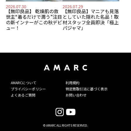
2026.07.30
2026.07.29
【無印良品】
乾燥肌の救
【無印良品】
マニアも見落
世主
“着るだけで潤う”注目
としていた隠れた名品！
取
の新インナーがこの秋デビ
材スタッフ全員即決「極上
ュー！
パジャマ」
AMARCについて
利用規約
プライバシーポリシー
特定商取引法に基づく表示
よくあるご質問
お問い合わせ
© AMARC ALL RIGHTS RESERVED.