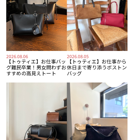
2026.08.06
2026.08.05
【トゥティエ】
お仕事バッ
【トゥティエ】
お仕事から
グ難民卒業！
男女問わずお
休日まで寄り添う
ボストン
すすめの
高見えトート
バッグ