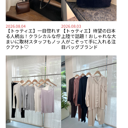
2026.08.04
2026.08.03
【トゥティエ】
一目惚れす
【トゥティエ】
待望の日本
る人続出！
クラシカルな佇
上陸で話題！
おしゃれな大
まいに
取材スタッフもノッ
人がこぞって手に入れる
注
クアウト♡
目バッグブランド