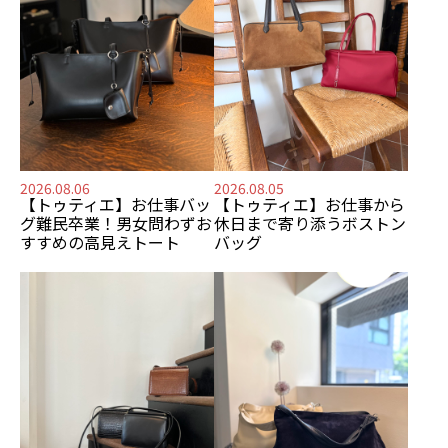
2026.08.06
2026.08.05
【トゥティエ】
お仕事バッ
【トゥティエ】
お仕事から
グ難民卒業！
男女問わずお
休日まで寄り添う
ボストン
すすめの
高見えトート
バッグ