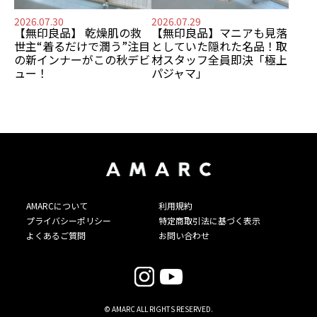
2026.07.30
2026.07.29
【無印良品】
乾燥肌の救
【無印良品】
マニアも見落
世主
“着るだけで潤う”注目
としていた隠れた名品！
取
の新インナーがこの秋デビ
材スタッフ全員即決「極上
ュー！
パジャマ」
AMARCについて
利用規約
プライバシーポリシー
特定商取引法に基づく表示
よくあるご質問
お問い合わせ
© AMARC ALL RIGHTS RESERVED.