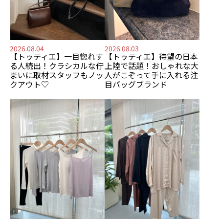
2026.08.04
2026.08.03
【トゥティエ】
一目惚れす
【トゥティエ】
待望の日本
る人続出！
クラシカルな佇
上陸で話題！
おしゃれな大
まいに
取材スタッフもノッ
人がこぞって手に入れる
注
クアウト♡
目バッグブランド