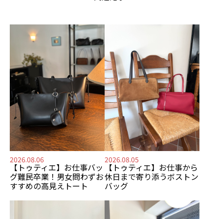
2026.08.06
2026.08.05
【トゥティエ】
お仕事バッ
【トゥティエ】
お仕事から
グ難民卒業！
男女問わずお
休日まで寄り添う
ボストン
すすめの
高見えトート
バッグ