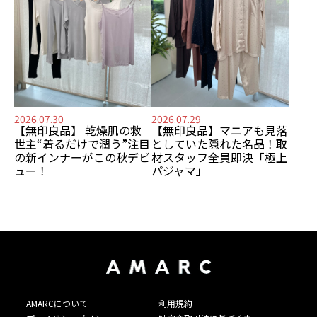
2026.07.30
2026.07.29
【無印良品】
乾燥肌の救
【無印良品】
マニアも見落
世主
“着るだけで潤う”注目
としていた隠れた名品！
取
の新インナーがこの秋デビ
材スタッフ全員即決「極上
ュー！
パジャマ」
AMARCについて
利用規約