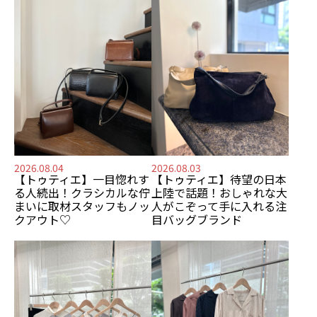
2026.08.04
2026.08.03
【トゥティエ】
一目惚れす
【トゥティエ】
待望の日本
る人続出！
クラシカルな佇
上陸で話題！
おしゃれな大
まいに
取材スタッフもノッ
人がこぞって手に入れる
注
クアウト♡
目バッグブランド