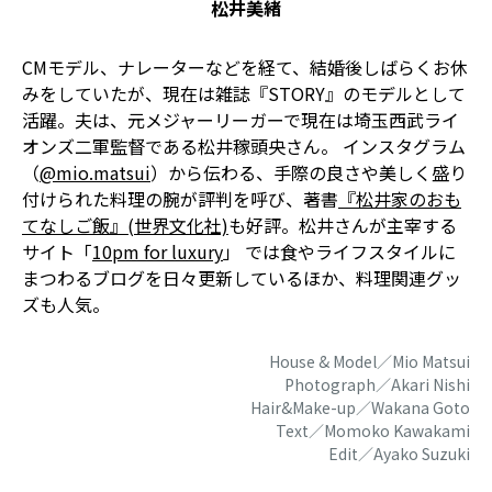
松井美緒
CMモデル、ナレーターなどを経て、結婚後しばらくお休
みをしていたが、現在は雑誌『STORY』のモデルとして
活躍。夫は、元メジャーリーガーで現在は埼玉西武ライ
オンズ二軍監督である松井稼頭央さん。 インスタグラム
（
@mio.matsui
）から伝わる、手際の良さや美しく盛り
付けられた料理の腕が評判を呼び、著書
『松井家のおも
てなしご飯』(世界文化社)
も好評。松井さんが主宰する
サイト「
10pm for luxury
」 では食やライフスタイルに
まつわるブログを日々更新しているほか、料理関連グッ
ズも人気。
House & Model／Mio Matsui
Photograph／Akari Nishi
Hair&Make-up／Wakana Goto
Text／Momoko Kawakami
Edit／Ayako Suzuki