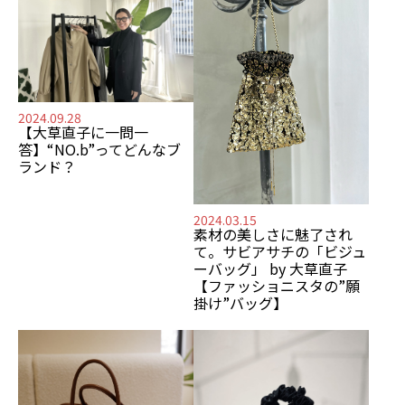
2024.09.28
【大草直子に一問一
答】“NO.b”ってどんなブ
ランド？
2024.03.15
素材の美しさに魅了され
て。サビアサチの「ビジュ
ーバッグ」 by 大草直子
【ファッショニスタの”願
掛け”バッグ】