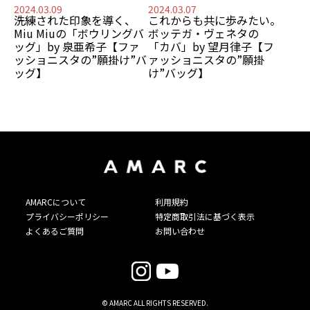
2024.03.09
2024.03.07
洗練された印象を導く、
これからも共に歩みたい。
Miu Miuの「ボウリングバ
ボッテガ・ヴェネタの
ッグ」by 泉亜希子【ファ
「カバ」by 望月律子【フ
ッショニスタの”願掛け”バ
ァッショニスタの”願掛
ッグ】
け”バッグ】
AMARCについて
利用規約
プライバシーポリシー
特定商取引法に基づく表示
よくあるご質問
お問い合わせ
© AMARC ALL RIGHTS RESERVED.