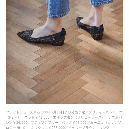
フラットシューズ￥27,000※3月16日より発売予定／プリティ・バレリーナ
（F.E.N.） ニット￥41,000／エキップモン（サザビーリーグ） デニムパ
ンツ￥36,000／マディソンブルー バッグ￥28,000／ムーニュ（カレンソ
ロジー 青山） ネックレス￥295,000／チェリーブラウン リング