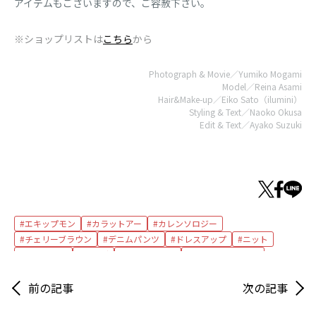
アイテムもございますので、ご容赦下さい。
※ショップリストは
こちら
から
Photograph & Movie／Yumiko Mogami
Model／Reina Asami
Hair&Make-up／Eiko Sato（ilumini）
Styling & Text／Naoko Okusa
Edit & Text／Ayako Suzuki
エキップモン
カラットアー
カレンソロジー
チェリーブラウン
デニムパンツ
ドレスアップ
ニット
ネックレス
バッグ
ピッピシック
フラットシューズ
プリティ・バレリーナ
マディソンブルー
ムーニュ
ユナイテッドアローズ
前の記事
リング
次の記事