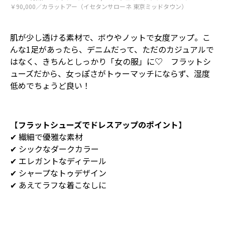
￥90,000／カラットアー（イセタンサローネ 東京ミッドタウン）
肌が少し透ける素材で、ボウやノットで女度アップ。こ
んな1足があったら、デニムだって、ただのカジュアルで
はなく、きちんとしっかり「女の服」に♡ フラットシ
ューズだから、女っぽさがトゥーマッチにならず、湿度
低めでちょうど良い！
【
フラットシューズでドレスアップのポイント
】
✔︎ 繊細で優雅な素材
✔︎ シックなダークカラー
✔︎ エレガントなディテール
✔︎ シャープなトゥデザイン
✔︎ あえてラフな着こなしに