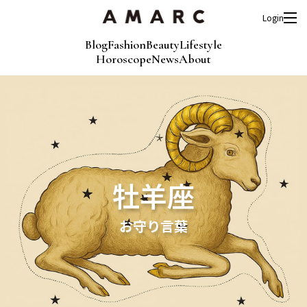
Login
Blog
Fashion
Beauty
Lifestyle
Horoscope
News
About
牡羊座
お守り言葉