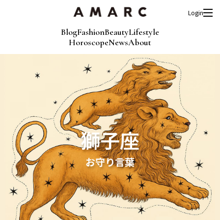
Login
Blog
Fashion
Beauty
Lifestyle
Horoscope
News
About
獅子座
お守り言葉