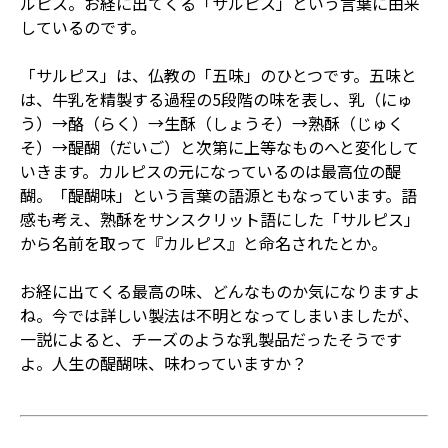
ルピス。お経に出てくる「サルピス」という言葉に由来
しているのです。
「サルピス」は、仏教の「五味」のひとつです。五味と
は、牛乳を精製する過程の5段階の味を表し、乳（にゅ
う）→酪（らく）→生酥（しょうそ）→熟酥（じゅく
そ）→醍醐（だいご）と次第に上等なものへと変化して
いきます。カルピスの元になっているのは最高位の醍
醐。「醍醐味」という言葉の語源ともなっています。語
感も考え、熟酥をサンスクリット語にした「サルピス」
から名前を取って『カルピス』と命名されたとか。
お経に出てくる最高の味、どんなものか気になりますよ
ね。今では詳しい製法は不明となってしまいましたが、
一説によると、チーズのような乳製品だったそうです
よ。人生の醍醐味、味わっていますか？