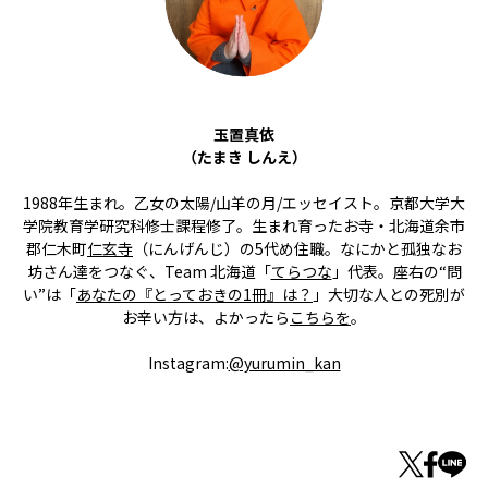
玉置真依
（たまき しんえ）
1988年生まれ。乙女の太陽/山羊の月/エッセイスト。京都大学大
学院教育学研究科修士課程修了。生まれ育ったお寺・北海道余市
郡仁木町
仁玄寺
（にんげんじ）の5代め住職。なにかと孤独なお
坊さん達をつなぐ、Team 北海道「
てらつな
」代表。座右の“問
い”は「
あなたの『とっておきの1冊』は？
」大切な人との死別が
お辛い方は、よかったら
こちらを
。
Instagram:
@yurumin_kan