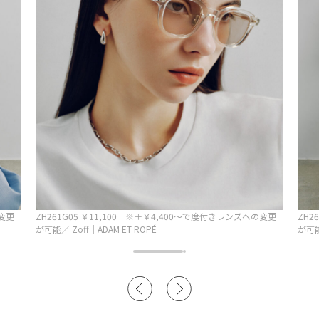
の変更
ZH261G05 ￥11,100 ※＋￥4,400～で度付きレンズへの変更
ZH2
が可能／ Zoff｜ADAM ET ROPÉ
が可能