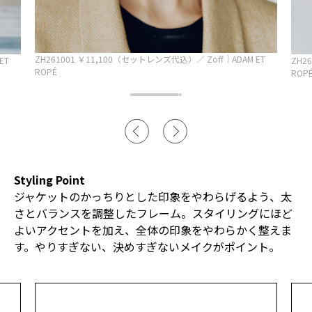
ZH261001 ￥11,100（セットレンズ代込）／ Zoff｜ADAM ET
ET
ZH2
ROPÉ
ROP
Styling Point
ジャケットのかっちりとした印象をやわらげるよう、太
さとバランスを調整したフレーム。スタイリングにほど
よいアクセントを加え、全体の印象をやわらかく整えま
す。やりすぎない、決めすぎないメイクがポイント。