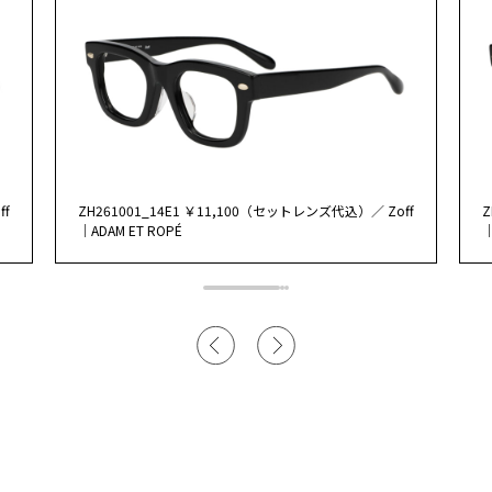
ff
ZH261001_14E1 ￥11,100（セットレンズ代込）／ Zoff
Z
｜ADAM ET ROPÉ
｜