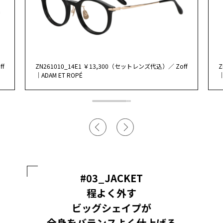
ff
ZN261010_14E1 ￥13,300（セットレンズ代込）／ Zoff
Z
｜ADAM ET ROPÉ
｜
#03_JACKET
程よく外す
ビッグシェイプが
全身をバランスよく仕上げる