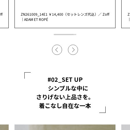
ff
ZN261009_14E1 ￥14,400（セットレンズ代込）／ Zoff
Z
｜ADAM ET ROPÉ
｜
#02_SET UP
シンプルな中に
さりげない上品さを。
着こなし自在な一本