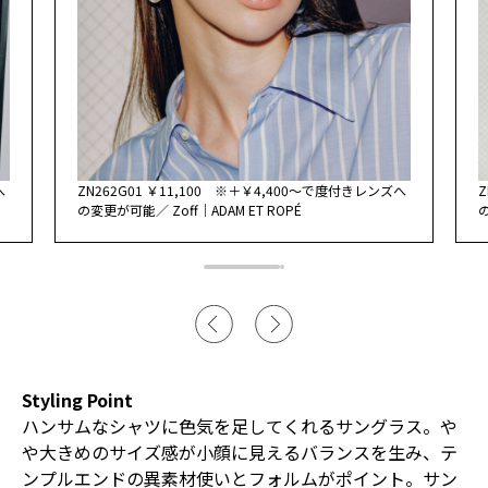
へ
ZN262G01 ￥11,100 ※＋￥4,400～で度付きレンズへ
Z
の変更が可能／ Zoff｜ADAM ET ROPÉ
の
Styling Point
ハンサムなシャツに色気を足してくれるサングラス。や
や大きめのサイズ感が小顔に見えるバランスを生み、テ
ンプルエンドの異素材使いとフォルムがポイント。サン