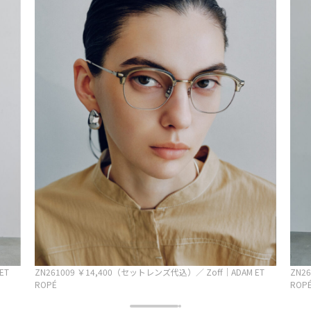
ET
ZN261009 ￥14,400（セットレンズ代込）／ Zoff｜ADAM ET
ZN2
ROPÉ
ROP