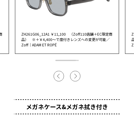
商
ZH261G06_12A1 ￥11,100 （Zoff110店舗＋EC限定商
Z
品） ※＋￥4,400～で度付きレンズへの変更が可能／
Zoff｜ADAM ET ROPÉ
Z
メガネケース&メガネ拭き付き