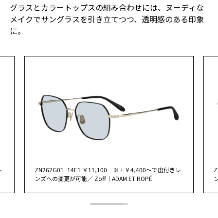
グラスとカラートップスの組み合わせには、ヌーディな
メイクでサングラスを引き立てつつ、透明感のある印象
に。
レ
ZN262G01_14E1 ￥11,100 ※＋￥4,400～で度付きレ
Z
ンズへの変更が可能／ Zoff｜ADAM ET ROPÉ
ン