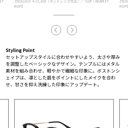
ET
ZN261010 ￥13,300（セットレンズ代込）／ Zoff｜ADAM ET
ZN2
ROPÉ
ROP
Styling Point
セットアップスタイルに合わせやすいよう、太さや厚み
を調整したベーシックなデザイン。テンプルにはメタル
素材を組み合わせ、軽やかで繊細な印象に。ボストンシ
ェイプは、凛とした眉をポイントにしたメイクを合わ
せ、甘さを抑え洗練した印象にアップデート。