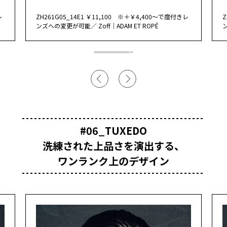
レ
ZH261G05_14E1 ￥11,100 ※＋￥4,400～で度付きレ
Z
ンズへの変更が可能／ Zoff｜ADAM ET ROPÉ
ン
#06_TUXEDO
洗練された上品さを演出する、
ワンランク上のデザイン