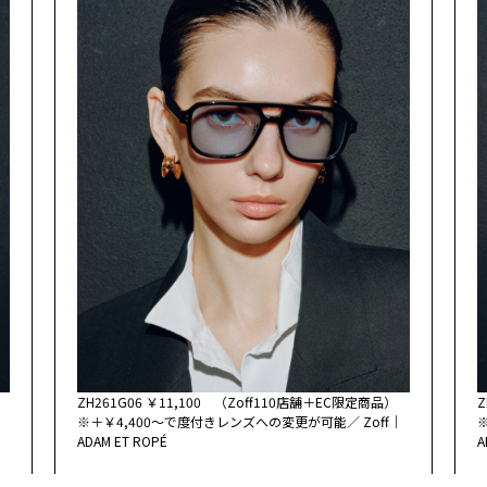
品）
ZH261G06 ￥11,100 （Zoff110店舗＋EC限定商品）
Z
｜
※＋￥4,400～で度付きレンズへの変更が可能／ Zoff｜
ADAM ET ROPÉ
A